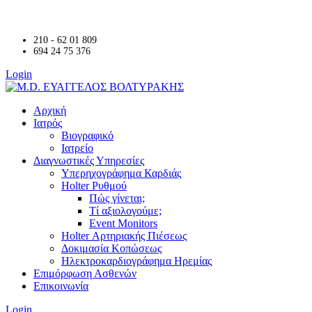
210 - 62 01 809
694 24 75 376
Login
Αρχική
Ιατρός
Βιογραφικό
Ιατρείο
Διαγνωστικές Υπηρεσίες
Υπερηχογράφημα Καρδιάς
Holter Ρυθμού
Πώς γίνεται;
Τί αξιολογούμε;
Event Monitors
Holter Αρτηριακής Πιέσεως
Δοκιμασία Κοπώσεως
Ηλεκτροκαρδιογράφημα Ηρεμίας
Επιμόρφωση Ασθενών
Επικοινωνία
Login