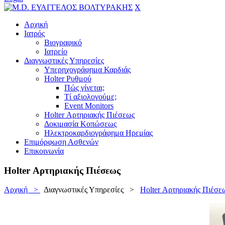
X
Αρχική
Ιατρός
Βιογραφικό
Ιατρείο
Διαγνωστικές Υπηρεσίες
Υπερηχογράφημα Καρδιάς
Holter Ρυθμού
Πώς γίνεται;
Τί αξιολογούμε;
Event Monitors
Holter Αρτηριακής Πιέσεως
Δοκιμασία Κοπώσεως
Ηλεκτροκαρδιογράφημα Ηρεμίας
Επιμόρφωση Ασθενών
Επικοινωνία
Holter Αρτηριακής Πιέσεως
Αρχική >
Διαγνωστικές Υπηρεσίες
>
Holter Αρτηριακής Πιέσε