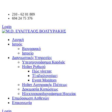
210 - 62 01 809
694 24 75 376
Login
Αρχική
Ιατρός
Βιογραφικό
Ιατρείο
Διαγνωστικές Υπηρεσίες
Υπερηχογράφημα Καρδιάς
Holter Ρυθμού
Πώς γίνεται;
Τί αξιολογούμε;
Event Monitors
Holter Αρτηριακής Πιέσεως
Δοκιμασία Κοπώσεως
Ηλεκτροκαρδιογράφημα Ηρεμίας
Επιμόρφωση Ασθενών
Επικοινωνία
Login