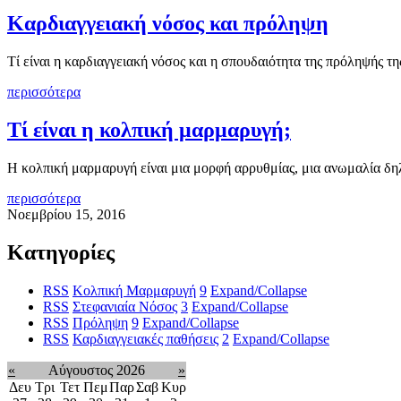
Καρδιαγγειακή νόσος και πρόληψη
Τί είναι η καρδιαγγειακή νόσος και η σπουδαιότητα της πρόληψής τη
περισσότερα
Τί είναι η κολπική μαρμαρυγή;
Η κολπική μαρμαρυγή είναι μια μορφή αρρυθμίας, μια ανωμαλία δη
περισσότερα
Νοεμβρίου 15, 2016
Κατηγορίες
RSS
Κολπική Μαρμαρυγή
9
Expand/Collapse
RSS
Στεφανιαία Νόσος
3
Expand/Collapse
RSS
Πρόληψη
9
Expand/Collapse
RSS
Καρδιαγγειακές παθήσεις
2
Expand/Collapse
«
Αύγουστος 2026
»
Δευ
Τρι
Τετ
Πεμ
Παρ
Σαβ
Κυρ