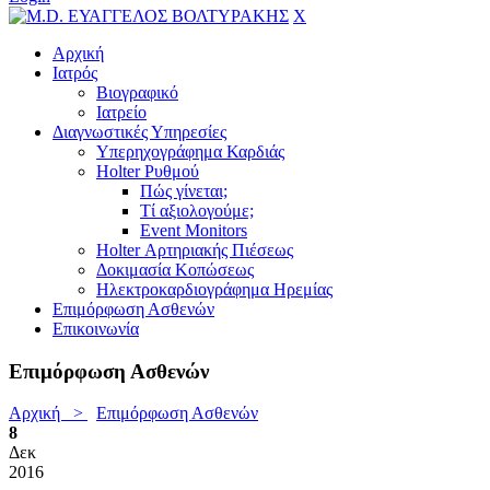
X
Αρχική
Ιατρός
Βιογραφικό
Ιατρείο
Διαγνωστικές Υπηρεσίες
Υπερηχογράφημα Καρδιάς
Holter Ρυθμού
Πώς γίνεται;
Τί αξιολογούμε;
Event Monitors
Holter Αρτηριακής Πιέσεως
Δοκιμασία Κοπώσεως
Ηλεκτροκαρδιογράφημα Ηρεμίας
Επιμόρφωση Ασθενών
Επικοινωνία
Επιμόρφωση Ασθενών
Αρχική >
Επιμόρφωση Ασθενών
8
Δεκ
2016