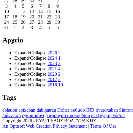
27
28
29
30
31
1
2
3
4
5
6
7
8
9
10
11
12
13
14
15
16
17
18
19
20
21
22
23
24
25
26
27
28
29
30
31
1
2
3
4
5
6
Αρχείο
Expand/Collapse
2026
2
Expand/Collapse
2024
1
Expand/Collapse
2023
2
Expand/Collapse
2021
4
Expand/Collapse
2020
2
Expand/Collapse
2017
2
Expand/Collapse
2016
10
Tags
ablation
apixaban
dabigatran
Holter ρυθμού
INR
rivaroxaban
Sintro
διάγνωση
εγκυμοσύνη
έμφραγμα μυοκαρδίου
επεξήγηση νόσου
Copyright 2026 - ΕΥΑΓΓΕΛΟΣ ΒΟΛΤYΡΑΚΗΣ
An Optisoft Web Creation
Privacy Statement
|
Terms Of Use