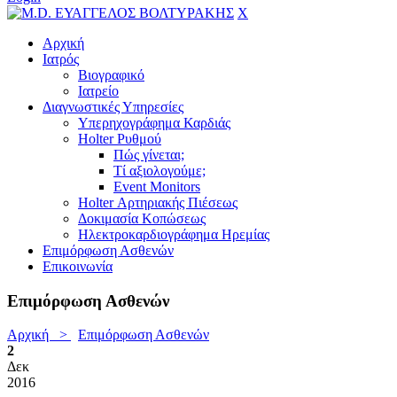
X
Αρχική
Ιατρός
Βιογραφικό
Ιατρείο
Διαγνωστικές Υπηρεσίες
Υπερηχογράφημα Καρδιάς
Holter Ρυθμού
Πώς γίνεται;
Τί αξιολογούμε;
Event Monitors
Holter Αρτηριακής Πιέσεως
Δοκιμασία Κοπώσεως
Ηλεκτροκαρδιογράφημα Ηρεμίας
Επιμόρφωση Ασθενών
Επικοινωνία
Επιμόρφωση Ασθενών
Αρχική >
Επιμόρφωση Ασθενών
2
Δεκ
2016