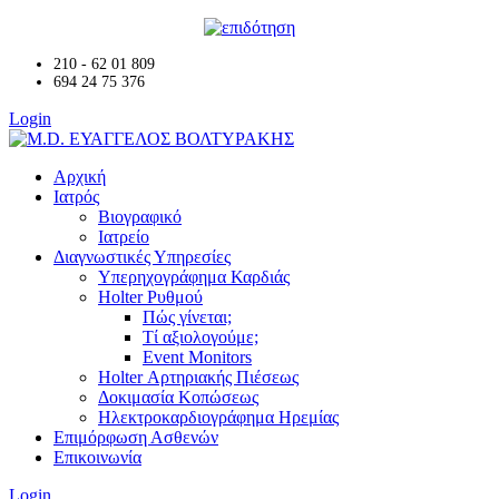
210 - 62 01 809
694 24 75 376
Login
Αρχική
Ιατρός
Βιογραφικό
Ιατρείο
Διαγνωστικές Υπηρεσίες
Υπερηχογράφημα Καρδιάς
Holter Ρυθμού
Πώς γίνεται;
Τί αξιολογούμε;
Event Monitors
Holter Αρτηριακής Πιέσεως
Δοκιμασία Κοπώσεως
Ηλεκτροκαρδιογράφημα Ηρεμίας
Επιμόρφωση Ασθενών
Επικοινωνία
Login