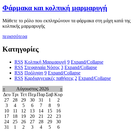
Φάρμακα και κολπική μαρμαρυγή
Μάθετε το ρόλο που εκπληρώνουν τα φάρμακα στη μάχη κατά της
κολπικής μαρμαρυγής
περισσότερα
Κατηγορίες
RSS
Κολπική Μαρμαρυγή
9
Expand/Collapse
RSS
Στεφανιαία Νόσος
3
Expand/Collapse
RSS
Πρόληψη
9
Expand/Collapse
RSS
Καρδιαγγειακές παθήσεις
2
Expand/Collapse
«
Αύγουστος 2026
»
Δευ
Τρι
Τετ
Πεμ
Παρ
Σαβ
Κυρ
27
28
29
30
31
1
2
3
4
5
6
7
8
9
10
11
12
13
14
15
16
17
18
19
20
21
22
23
24
25
26
27
28
29
30
31
1
2
3
4
5
6